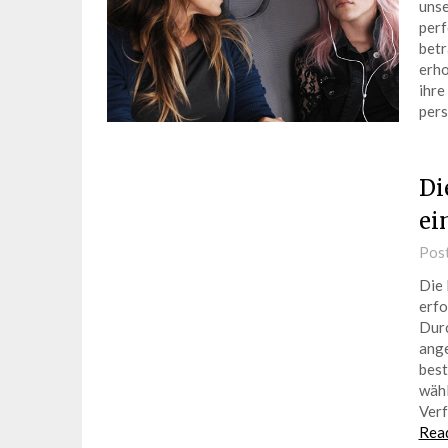
unse
perf
betr
erho
ihre
pers
Di
ei
Pos
Die 
erfo
Durc
ange
best
wähl
Verf
Rea