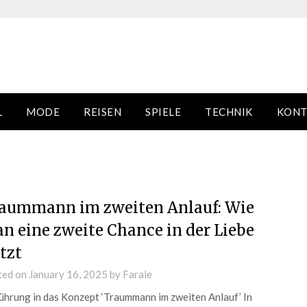
L
MODE
REISEN
SPIELE
TECHNIK
KONT
aummann im zweiten Anlauf: Wie
n eine zweite Chance in der Liebe
tzt
ted on
January 16, 2025
by
Farale
ührung in das Konzept ‘Traummann im zweiten Anlauf’ In