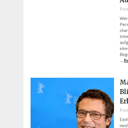
Au
Pos
Wer 
Pers
char
Inte
aufg
eine
Bege
…
R
Ma
Bl
Er
Pos
Einf
medi