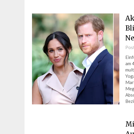
Ak
Bl
Ne
Pos
Einf
am 4
mult
Yoga
Mark
Megh
Absc
Bez
Mi