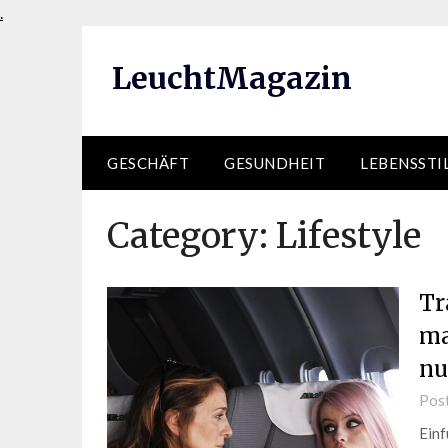
Skip
.
to
content
LeuchtMagazin
GESCHÄFT
GESUNDHEIT
LEBENSSTI
Category:
Lifestyle
Tr
ma
nu
Pos
Einf