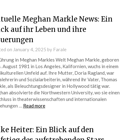
tuelle Meghan Markle News: Ein
ick auf ihr Leben und ihre
uerungen
ted on
January 4, 2025
by
Farale
ührung in Meghan Markles Welt Meghan Markle, geboren
. August 1981 in Los Angeles, Kalifornien, wuchs in einem
ikulturellen Umfeld auf. Ihre Mutter, Doria Ragland, war
lehrerin und Sozialarbeiterin, während ihr Vater, Thomas
le, als Beleuchtungsdesigner in Hollywood tätig war.
an absolvierte die Northwestern University, wo sie einen
hluss in theaterwissenschaften und internationalen
iehungen …
Read more
ke Heiter: Ein Blick auf den