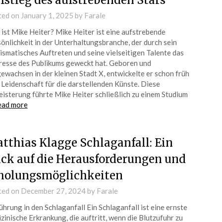
fstieg des aufstrebenden Stars
ted on
January 1, 2025
by
Farale
ist Mike Heiter? Mike Heiter ist eine aufstrebende
önlichkeit in der Unterhaltungsbranche, der durch sein
ismatisches Auftreten und seine vielseitigen Talente das
resse des Publikums geweckt hat. Geboren und
ewachsen in der kleinen Stadt X, entwickelte er schon früh
 Leidenschaft für die darstellenden Künste. Diese
isterung führte Mike Heiter schließlich zu einem Studium
ead more
tthias Klagge Schlaganfall: Ein
ick auf die Herausforderungen und
holungsmöglichkeiten
ted on
December 27, 2024
by
Farale
ührung in den Schlaganfall Ein Schlaganfall ist eine ernste
zinische Erkrankung, die auftritt, wenn die Blutzufuhr zu