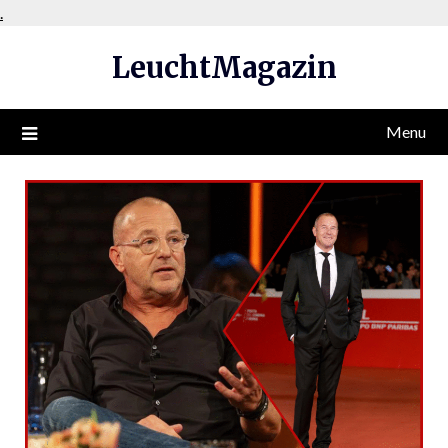
Skip
.
to
LeuchtMagazin
content
Menu