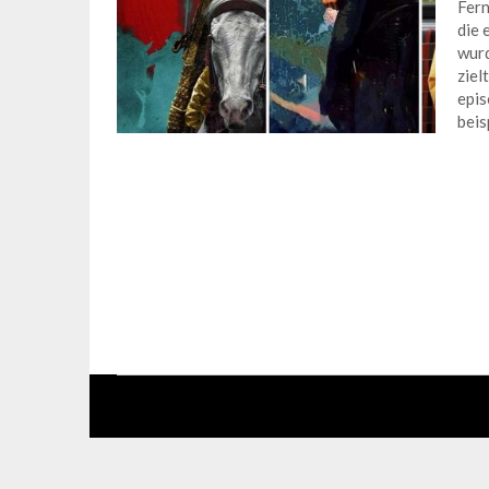
Fern
die 
wurd
ziel
epis
beis