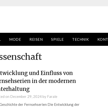
L
MODE
REISEN
SPIELE
TECHNIK
KONT
ssenschaft
twicklung und Einfluss von
rnsehserien in der modernen
terhaltung
ted on
December 29, 2024
by
Farale
Geschichte der Fernsehserien Die Entwicklung der