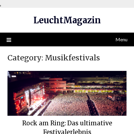
Skip
.
to
LeuchtMagazin
content
Menu
Category:
Musikfestivals
Rock am Ring: Das ultimative
Festivalerlebnis