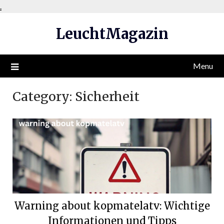
Skip
.
to
LeuchtMagazin
content
Menu
Category:
Sicherheit
Warning about kopmatelatv: Wichtige
Informationen und Tipps