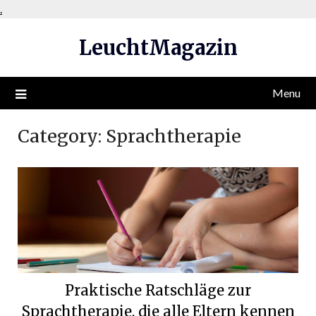
Skip
.
to
LeuchtMagazin
content
Menu
Category:
Sprachtherapie
Praktische Ratschläge zur
Sprachtherapie, die alle Eltern kennen