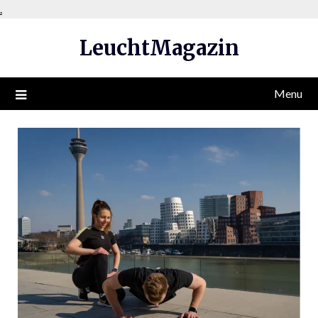
Skip
.
to
LeuchtMagazin
content
Menu