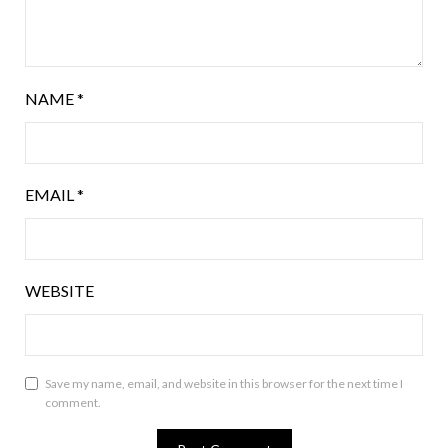
NAME
*
EMAIL
*
WEBSITE
Save my name, email, and website in this browser for the next time I
comment.