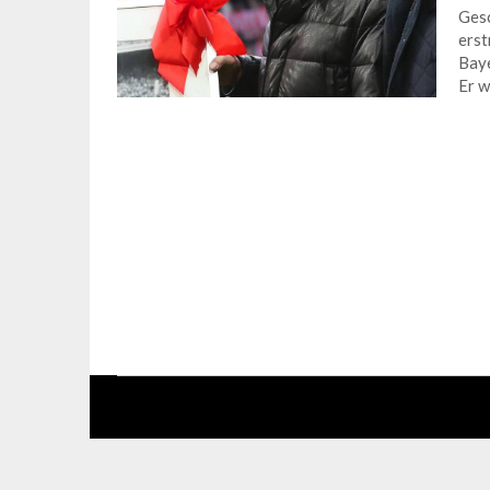
Gesc
erst
Baye
Er w