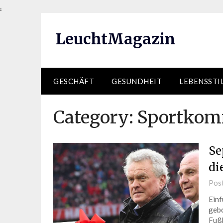
Skip
.
to
content
LeuchtMagazin
GESCHÄFT
GESUNDHEIT
LEBENSSTI
Category:
Sportkom
Se
di
Pos
Einf
gebo
Fußb