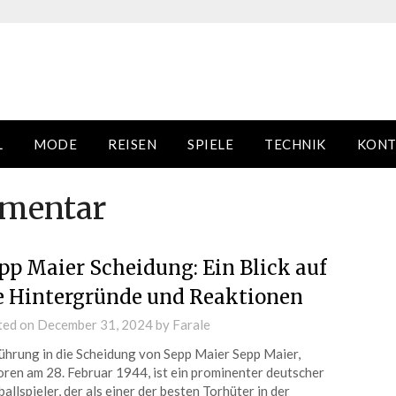
L
MODE
REISEN
SPIELE
TECHNIK
KONT
mentar
pp Maier Scheidung: Ein Blick auf
e Hintergründe und Reaktionen
ted on
December 31, 2024
by
Farale
ührung in die Scheidung von Sepp Maier Sepp Maier,
ren am 28. Februar 1944, ist ein prominenter deutscher
allspieler, der als einer der besten Torhüter in der