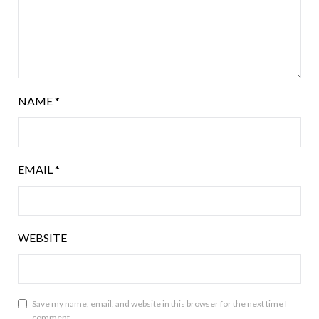
NAME
*
EMAIL
*
WEBSITE
Save my name, email, and website in this browser for the next time I
comment.