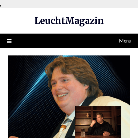
Skip
.
to
LeuchtMagazin
content
Menu