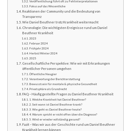
Veröffentlichung führt oft zu Fehlinterpretationen
Fokus auf das Wesentliche
Reaktionen der Community und die Bedeutung von
Transparenz
Wie Daniel Beuthner trotz Krankheit weitermacht
Chronologie: Die wichtigsten Ereignisse rund um Daniel
Beuthner Krankheit
2023
Februar 2024
Frühjahr 2024
Herbst/Winter 2024
2025
Gesellschaftliche Perspektive: Wie wir mit Erkrankungen
öffentlicher Personen umgehen
Öffentliche Neugier
Verantwortung der Berichterstattung
Bewusstsein für mentale & physische Gesundheit
Privatsphäre als Grundrecht
FAQ – Häufig gestellte Fragen zu Daniel Beuthner Krankheit
1. Welche Krankheit hat Daniel Beuthner?
2. Seit wann ist Daniel Beuthner krank?
3. Wie geht es Daniel Beuthner heute?
4. Warum spricht er nicht offen über die Diagnose?
5. Wird er wieder vollständig gesund?
Fazit – Was wir aus der Geschichte rund um Daniel Beuthner
Krankheit lernen können