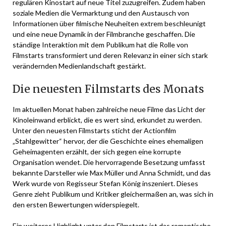
regulären Kinostart auf neue Titel zuzugreifen. Zudem haben
soziale Medien die Vermarktung und den Austausch von
Informationen über filmische Neuheiten extrem beschleunigt
und eine neue Dynamik in der Filmbranche geschaffen. Die
ständige Interaktion mit dem Publikum hat die Rolle von
Filmstarts transformiert und deren Relevanz in einer sich stark
verändernden Medienlandschaft gestärkt.
Die neuesten Filmstarts des Monats
Im aktuellen Monat haben zahlreiche neue Filme das Licht der
Kinoleinwand erblickt, die es wert sind, erkundet zu werden.
Unter den neuesten Filmstarts sticht der Actionfilm
„Stahlgewitter“ hervor, der die Geschichte eines ehemaligen
Geheimagenten erzählt, der sich gegen eine korrupte
Organisation wendet. Die hervorragende Besetzung umfasst
bekannte Darsteller wie Max Müller und Anna Schmidt, und das
Werk wurde von Regisseur Stefan König inszeniert. Dieses
Genre zieht Publikum und Kritiker gleichermaßen an, was sich in
den ersten Bewertungen widerspiegelt.
Ein weiteres Highlight unter den Filmstarts ist das romantische