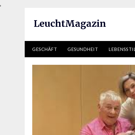
Skip
.
to
content
LeuchtMagazin
GESCHÄFT
GESUNDHEIT
LEBENSSTI