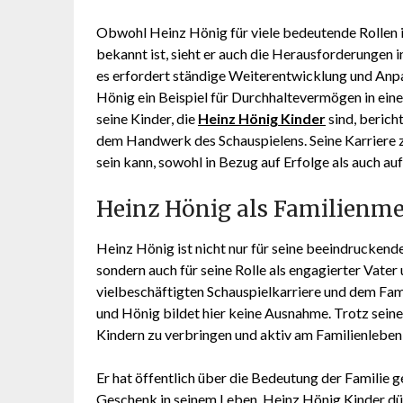
Obwohl Heinz Hönig für viele bedeutende Rollen 
bekannt ist, sieht er auch die Herausforderungen 
es erfordert ständige Weiterentwicklung und Anpa
Hönig ein Beispiel für Durchhaltevermögen in eine
seine Kinder, die
Heinz Hönig Kinder
sind, berich
dem Handwerk des Schauspielens. Seine Karriere ze
sein kann, sowohl in Bezug auf Erfolge als auch au
Heinz Hönig als Familienm
Heinz Hönig ist nicht nur für seine beeindrucken
sondern auch für seine Rolle als engagierter Vate
vielbeschäftigten Schauspielkarriere und dem Fami
und Hönig bildet hier keine Ausnahme. Trotz seiner
Kindern zu verbringen und aktiv am Familienleben
Er hat öffentlich über die Bedeutung der Familie 
Geschenk in seinem Leben. Heinz Hönig Kinder dü