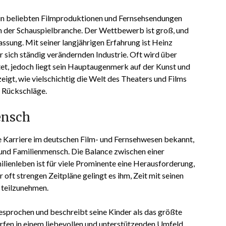
in beliebten Filmproduktionen und Fernsehsendungen
in der Schauspielbranche. Der Wettbewerb ist groß, und
ssung. Mit seiner langjährigen Erfahrung ist Heinz
r sich ständig verändernden Industrie. Oft wird über
tet, jedoch liegt sein Hauptaugenmerk auf der Kunst und
igt, wie vielschichtig die Welt des Theaters und Films
f Rückschläge.
ensch
de Karriere im deutschen Film- und Fernsehwesen bekannt,
r und Familienmensch. Die Balance zwischen einer
lienleben ist für viele Prominente eine Herausforderung,
 oft strengen Zeitpläne gelingt es ihm, Zeit mit seinen
 teilzunehmen.
gesprochen und beschreibt seine Kinder als das größte
rfen in einem liebevollen und unterstützenden Umfeld