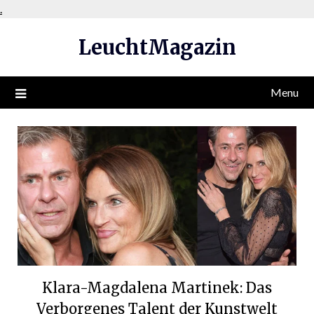
Skip
.
to
LeuchtMagazin
content
Menu
Klara-Magdalena Martinek: Das
Verborgenes Talent der Kunstwelt