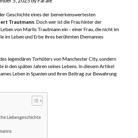
mber 5, 2025
by
Farale
 der Geschichte eines der bemerkenswertesten
ert Trautmann
. Doch wer ist die Frau hinter der
 Leben von Marlis Trautmann ein – einer Frau, die nicht im
olle im Leben und Erbe ihres berühmten Ehemannes
u des legendären Torhüters von Manchester City, sondern
te in den späten Jahren seines Lebens. In diesem Artikel
nsames Leben in Spanien und ihren Beitrag zur Bewahrung
che Liebesgeschichte
tmanns