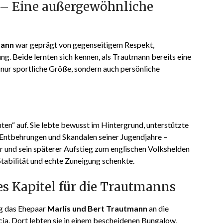
 – Eine außergewöhnliche
mann
war geprägt von gegenseitigem Respekt,
ng. Beide lernten sich kennen, als Trautmann bereits eine
 nur sportliche Größe, sondern auch persönliche
ten“ auf. Sie lebte bewusst im Hintergrund, unterstützte
 Entbehrungen und Skandalen seiner Jugendjahre –
r und sein späterer Aufstieg zum englischen Volkshelden
 Stabilität und echte Zuneigung schenkte.
s Kapitel für die Trautmanns
og das Ehepaar
Marlis und Bert Trautmann
an die
cia. Dort lebten sie in einem bescheidenen Bungalow,