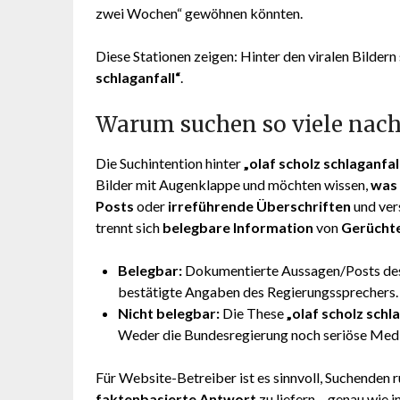
zwei Wochen“ gewöhnen könnten.
Diese Stationen zeigen: Hinter den viralen Bildern
schlaganfall“
.
Warum suchen so viele nach 
Die Suchintention hinter
„olaf scholz schlaganfal
Bilder mit Augenklappe und möchten wissen,
was 
Posts
oder
irreführende Überschriften
und ver
trennt sich
belegbare Information
von
Gerücht
Belegbar:
Dokumentierte Aussagen/Posts des
bestätigte Angaben des Regierungssprechers.
Nicht belegbar:
Die These
„olaf scholz schl
Weder die Bundesregierung noch seriöse Medie
Für Website-Betreiber ist es sinnvoll, Suchenden
faktenbasierte Antwort
zu liefern – genau wie 