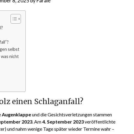
mber 8, 2025
by
Farale
l?
all“?
gen selbst
 was nicht
olz einen Schlaganfall?
e
Augenklappe
und die Gesichtsverletzungen stammen
September 2023
. Am
4. September 2023
veröffentlichte
tter) und nahm wenige Tage später wieder Termine wahr –