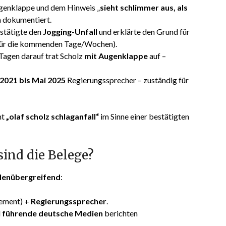
genklappe und dem Hinweis „
sieht schlimmer aus, als
n dokumentiert.
stätigte den
Jogging-Unfall
und erklärte den Grund für
 für die kommenden Tage/Wochen).
 Tagen darauf trat Scholz
mit Augenklappe
auf –
021 bis Mai 2025
Regierungssprecher – zuständig für
nt
„olaf scholz schlaganfall“
im Sinne einer bestätigten
sind die Belege?
lenübergreifend
:
tement) +
Regierungssprecher
.
d
führende deutsche Medien
berichten