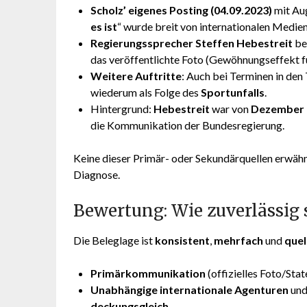
Scholz’ eigenes Posting (04.09.2023)
mit Au
es ist
“ wurde breit von internationalen Medie
Regierungssprecher Steffen Hebestreit
be
das veröffentlichte Foto (Gewöhnungseffekt
Weitere Auftritte
: Auch bei Terminen in den
wiederum als Folge des
Sportunfalls
.
Hintergrund:
Hebestreit
war von
Dezember 2
die Kommunikation der Bundesregierung.
Keine dieser Primär- oder Sekundärquellen erwäh
Diagnose.
Bewertung: Wie zuverlässig 
Die Beleglage ist
konsistent
,
mehrfach
und
quel
Primärkommunikation
(offizielles Foto/Sta
Unabhängige internationale Agenturen
un
deckungsgleich
.