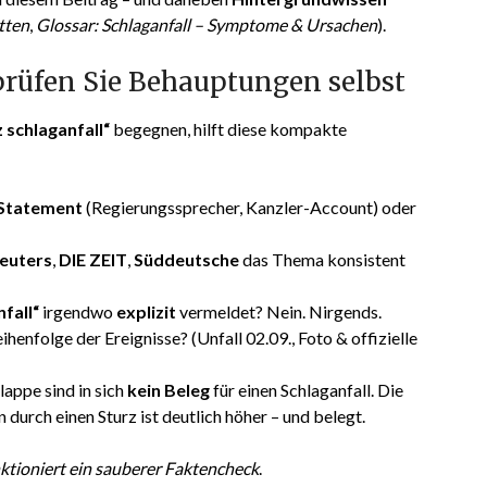
tten
,
Glossar: Schlaganfall – Symptome & Ursachen
).
rüfen Sie Behauptungen selbst
z schlaganfall“
begegnen, hilft diese kompakte
s Statement
(Regierungssprecher, Kanzler-Account) oder
euters
,
DIE ZEIT
,
Süddeutsche
das Thema konsistent
fall“
irgendwo
explizit
vermeldet? Nein. Nirgends.
nfolge der Ereignisse? (Unfall 02.09., Foto & offizielle
appe sind in sich
kein Beleg
für einen Schlaganfall. Die
urch einen Sturz ist deutlich höher – und belegt.
ktioniert ein sauberer Faktencheck
.