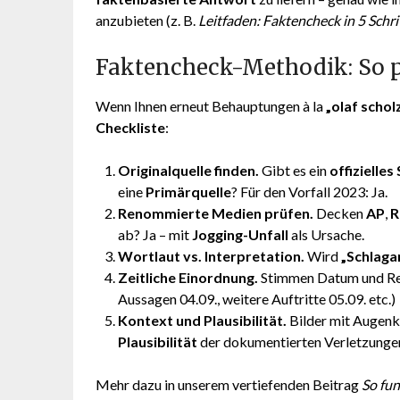
anzubieten (z. B.
Leitfaden: Faktencheck in 5 Schri
Faktencheck-Methodik: So p
Wenn Ihnen erneut Behauptungen à la
„olaf schol
Checkliste
:
Originalquelle finden.
Gibt es ein
offizielle
eine
Primärquelle
? Für den Vorfall 2023: Ja.
Renommierte Medien prüfen.
Decken
AP
,
R
ab? Ja – mit
Jogging-Unfall
als Ursache.
Wortlaut vs. Interpretation.
Wird
„Schlagan
Zeitliche Einordnung.
Stimmen Datum und Reihe
Aussagen 04.09., weitere Auftritte 05.09. etc.)
Kontext und Plausibilität.
Bilder mit Augenkl
Plausibilität
der dokumentierten Verletzungen d
Mehr dazu in unserem vertiefenden Beitrag
So fun