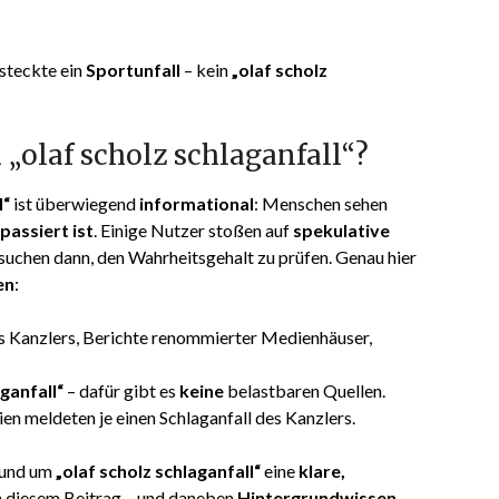
 steckte ein
Sportunfall
– kein
„olaf scholz
„olaf scholz schlaganfall“?
l“
ist überwiegend
informational
: Menschen sehen
passiert ist
. Einige Nutzer stoßen auf
spekulative
suchen dann, den Wahrheitsgehalt zu prüfen. Genau hier
en
:
 Kanzlers, Berichte renommierter Medienhäuser,
aganfall“
– dafür gibt es
keine
belastbaren Quellen.
n meldeten je einen Schlaganfall des Kanzlers.
 rund um
„olaf scholz schlaganfall“
eine
klare,
in diesem Beitrag – und daneben
Hintergrundwissen