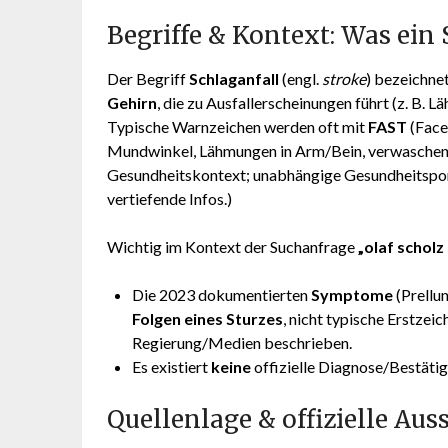
Begriffe & Kontext: Was ein 
Der Begriff
Schlaganfall
(engl.
stroke
) bezeichne
Gehirn
, die zu Ausfallerscheinungen führt (z. B. 
Typische Warnzeichen werden oft mit
FAST
(Face
Mundwinkel, Lähmungen in Arm/Bein, verwaschen
Gesundheitskontext; unabhängige Gesundheitsport
vertiefende Infos.)
Wichtig im Kontext der Suchanfrage
„olaf scholz
Die 2023 dokumentierten
Symptome
(Prellu
Folgen eines Sturzes
, nicht typische Erstzei
Regierung/Medien beschrieben.
Es existiert
keine
offizielle Diagnose/Bestätig
Quellenlage & offizielle Au