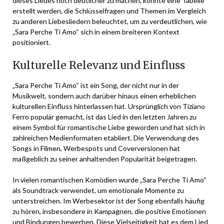
dieses Liedes noch deutlicher zu machen, könnte eine Tabelle
erstellt werden, die Schlüsselfragen und Themen im Vergleich
zu anderen Liebesliedern beleuchtet, um zu verdeutlichen, wie
„Sara Perche Ti Amo“ sich in einem breiteren Kontext
positioniert.
Kulturelle Relevanz und Einfluss
„Sara Perche Ti Amo“ ist ein Song, der nicht nur in der
Musikwelt, sondern auch darüber hinaus einen erheblichen
kulturellen Einfluss hinterlassen hat. Ursprünglich von Tiziano
Ferro populär gemacht, ist das Lied in den letzten Jahren zu
einem Symbol für romantische Liebe geworden und hat sich in
zahlreichen Medienformaten etabliert. Die Verwendung des
Songs in Filmen, Werbespots und Coverversionen hat
maßgeblich zu seiner anhaltenden Popularität beigetragen.
In vielen romantischen Komödien wurde „Sara Perche Ti Amo“
als Soundtrack verwendet, um emotionale Momente zu
unterstreichen. Im Werbesektor ist der Song ebenfalls häufig
zu hören, insbesondere in Kampagnen, die positive Emotionen
und Bindungen bewerben. Diese Vielseitigkeit hat es dem Lied