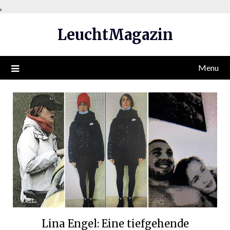
Skip
.
to
LeuchtMagazin
content
Menu
Lina Engel: Eine tiefgehende